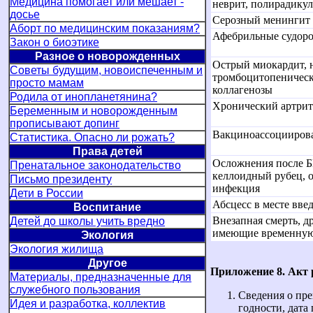
Медицина помогает или мешает -
неврит, полирадикул
досье
Серозный менингит
Аборт по медицинским показаниям?
Афебрильные судор
Закон о биоэтике
Разное о новорожденных
Острый миокардит, н
Советы будущим, новоиспеченным и
тромбоцитопеническ
просто мамам
коллагенозы
Родила от инопланетянина?
Хронический артрит
Беременным и новорожденным
прописывают допинг
Вакциноассоцииров
Статистика. Опасно ли рожать?
Права детей
Осложнения после 
Пренатальное законодательство
келлоидный рубец, о
Письмо президенту
инфекция
Дети в России
Абсцесс в месте вве
Воспитание
Внезапная смерть, д
Детей до школы учить вредно
имеющие временную 
Экология
Экология жилища
Другое
Приложение 8.
Акт 
Материалы, предназначенные для
служебного пользования
Сведения о пре
Идея и разработка, коллектив
годности, дата