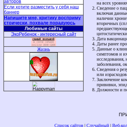
авторов
на всех уровня
Если хотите разместить у себя наш
Сведение о пац
баннер
включая данные
Напишите мне, критику восприму
наличии хрони
стоически, похвале порадуюсь
вторичных (спл
Любимые сайты
предшествующе
цитостатически
ЭкоРебенок - интересный сайт
Дата вакцинаци
Даты ранее пр
Данные о клини
Жизнь
симптомов и их
исследования, 
заболевания, о
Сведения о рез
или израсходов
Заключение ком
прививки, эпид
Должности и по
ПР
Список сайтов
|
Случайный
|
Веб-к