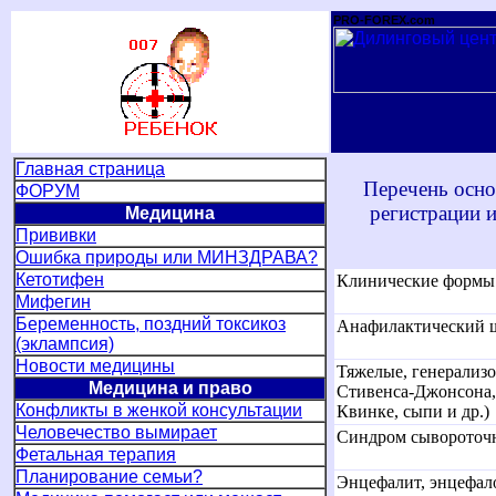
PRO-FOREX.com
Главная страница
Перечень осно
ФОРУМ
регистрации 
Медицина
Прививки
Ошибка природы или МИНЗДРАВА?
Кетотифен
Клинические формы
Мифегин
Беременность, поздний токсикоз
Анафилактический ш
(эклампсия)
Новости медицины
Тяжелые, генерализо
Медицина
и право
Стивенса-Джонсона,
Конфликты в женкой консультации
Квинке, сыпи и др.)
Человечество вымирает
Синдром сывороточ
Фетальная терапия
Планирование семьи?
Энцефалит, энцефало