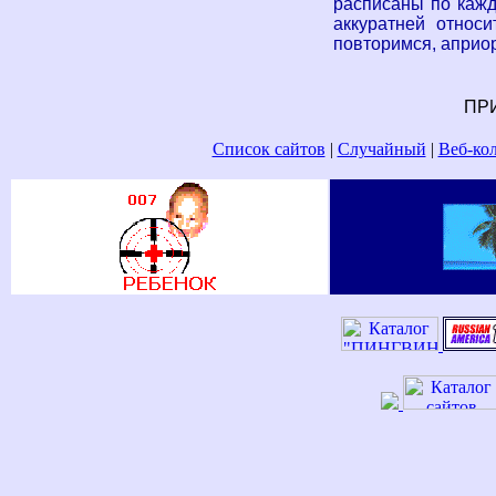
расписаны по кажд
аккуратней относ
повторимся, априо
ПР
Список сайтов
|
Случайный
|
Веб-к