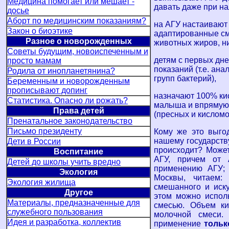
Медицина помогает или мешает -
давать даже при на
досье
Аборт по медицинским показаниям?
на АГУ настаивают
Закон о биоэтике
адаптированные сме
Разное о новорожденных
животных жиров, ни
Советы будущим, новоиспеченным и
детям с первых дн
просто мамам
показаний (т.е. ан
Родила от инопланетянина?
групп бактерий),
Беременным и новорожденным
прописывают допинг
назначают 100% ки
Статистика. Опасно ли рожать?
малыша и впрямую 
Права детей
(пресных и кисломо
Пренатальное законодательство
Письмо президенту
Кому же это выго
нашему государству
Дети в России
происходит? Может
Воспитание
АГУ, причем от 
Детей до школы учить вредно
применению АГУ; 
Экология
Москвы, читаем:
Экология жилища
смешанного и иск
Другое
этом можно испол
Материалы, предназначенные для
смесью. Объем к
служебного пользования
молочной смеси.
Идея и разработка, коллектив
применение
тольк