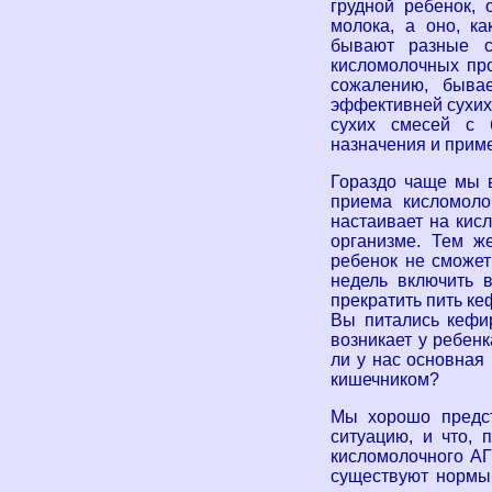
грудной ребенок, 
молока, а оно, ка
бывают разные с
кисломолочных про
сожалению, быва
эффективней сухих
сухих смесей с 
назначения и прим
Гораздо чаще мы в
приема кисломоло
настаивает на кис
организме. Тем ж
ребенок не сможет
недель включить 
прекратить пить ке
Вы питались кефи
возникает у ребен
ли у нас основная
кишечником?
Мы хорошо предст
ситуацию, и что, 
кисломолочного АГУ
существуют нормы