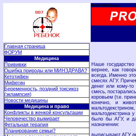
PRO-FOREX.com
Главная страница
ФОРУМ
Медицина
Наше государство 
Прививки
вернее, как говор
Ошибка природы или МИНЗДРАВА?
всегда. Именно эт
Кетотифен
смесях АГУ. Приче
Мифегин
денег или кому-то
Беременность, поздний токсикоз
смесь, постарались
(эклампсия)
коровьем (т.е. пр
Новости медицины
конечно, и живо
Медицина
и право
мальтодекстрином,
Конфликты в женкой консультации
мальтодекстрина у 
Человечество вымирает
было бы АГУ, и да
назначении:
Фетальная терапия
Планирование семьи?
выписывают АГУ дет