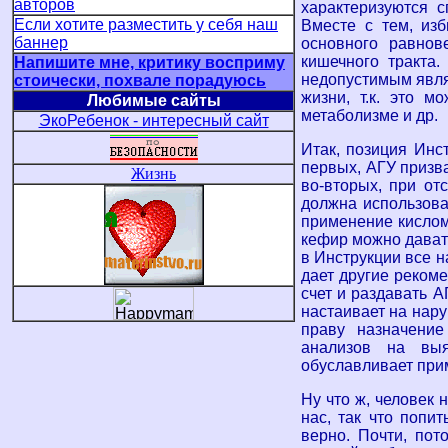
авторов
характеризуются с
Если хотите разместить у себя наш
Вместе с тем, из
баннер
основного равнов
кишечного тракта
Напишите мне, критику восприму
недопустимым явля
стоически, похвале порадуюсь
жизни, т.к. это 
Любимые сайты
метаболизме и др.
ЭкоРебенок - интересный сайт
Итак, позиция Инс
первых, АГУ призва
Жизнь
во-вторых, при от
должна использова
применение кислом
кефир можно давать
в Инструкции все н
дает другие реком
счет и раздавать А
настаивает на нар
праву назначение
анализов на вы
обуславливает при
Ну что ж, человек 
нас, так что попит
верно. Почти, пот