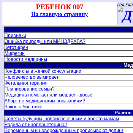
РЕБЕНОК 007
PRO-FOR
На главную страницу
Прививки
Ошибка природы или МИНЗДРАВА?
Кетотифен
Мифегин
Новости медицины
Мед
Конфликты в женкой консультации
Человечество вымирает
Фетальная терапия
Планирование семьи?
Медицина помогает или мешает - досье
Аборт по медицинским показаниям?
Закон о биоэтике
Разное
Советы будущим, новоиспеченным и просто мамам
Родила от инопланетянина?
Беременным и новорожденным прописывают допинг