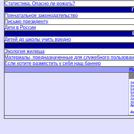
Статистика. Опасно ли рожать?
Пренатальное законодательство
Письмо президенту
Дети в России
Детей до школы учить вредно
Экология жилища
Материалы, предназначенные для служебного пользова
Если хотите разместить у себя наш баннер
Н
Ав
Бе
Бе
Би
Де
Ди
Ж
Др
До