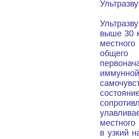
Ультразв
Ультразву
выше 30 
местного
общего 
первона
иммунно
самочувс
состоян
сопротив
улавлива
местного
в узкий 