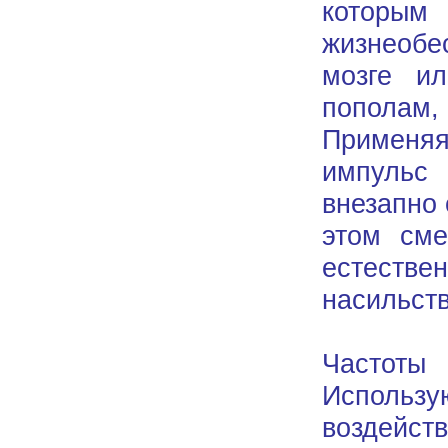
которым
жизнеобе
мозге и
пополам,
Применяя
импульс
внезапно 
этом сме
естеств
насильств
Частоты
Использу
воздейс