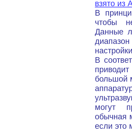
взято из
В принци
чтобы н
Данные л
диапазо
настройки
В соотве
приводит
большой 
аппарату
ультразв
могут п
обычная 
если это 