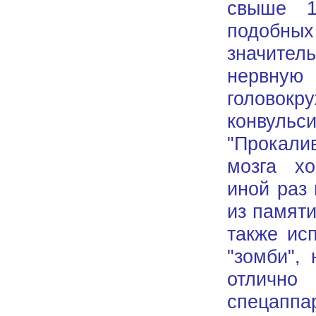
свыше 1
подобны
значител
нервную
головокр
конвульс
"Прокали
мозга х
иной раз
из памят
также ис
"зомби",
отличн
спецаппар