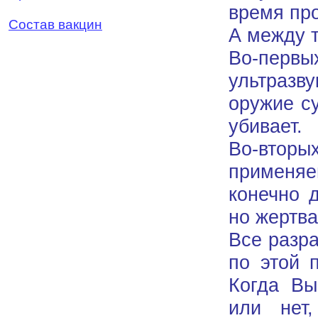
время пр
Состав вакцин
А между т
Во-перв
ультразву
оружие су
убивает.
Во-втор
применя
конечно д
но жертва
Все разра
по этой 
Когда Вы
или нет