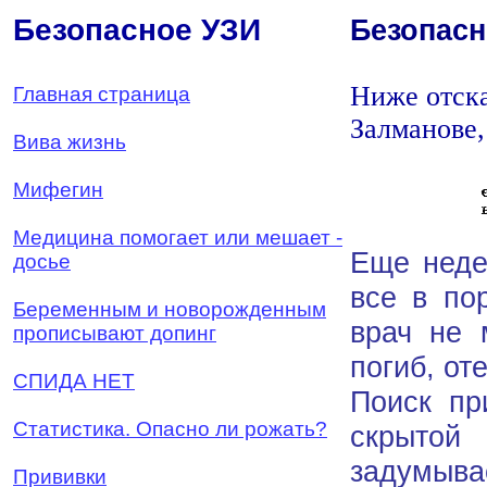
Безопасное УЗИ
Безопасн
Ниже отска
Главная страница
Залманове,
Вива жизнь
Мифегин
Медицина помогает или мешает -
Еще неде
досье
все в по
Беременным и новорожденным
врач не 
прописывают допинг
погиб, оте
СПИДА НЕТ
Поиск пр
Статистика. Опасно ли рожать?
скрытой
задумыва
Прививки