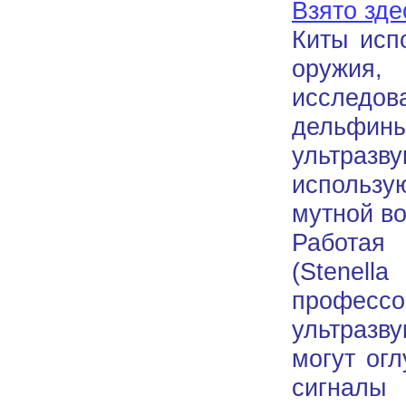
Взято зде
Киты исп
оружия,
исследо
дельфи
ультразв
использу
мутной во
Работая
(Stenell
профессо
ультразв
могут ог
сигналы