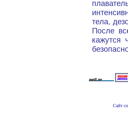
плавате
интенсив
тела, дез
После вс
кажутся 
безопасн
Сайт со