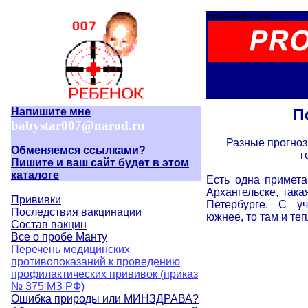
PRO-FOREX.com
Напишите мне
П
babystar007@narod.ru
Разные прогноз
Обменяемся ссылками?
г
Пишите и ваш сайт будет в этом
каталоге
Есть одна примета
Архангельске, така
Прививки
Петербурге. С у
Последствия вакцинации
южнее, то там и те
Состав вакцин
Все о пробе Манту
Перечень медицинских
противопоказаний к проведению
профилактических прививок (приказ
№ 375 МЗ РФ)
Ошибка природы или МИНЗДРАВА?