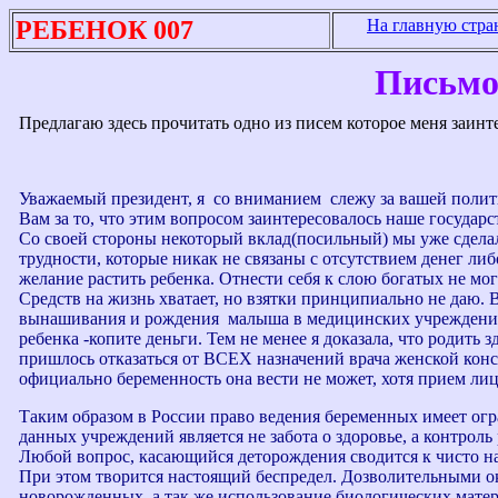
РЕБЕНОК 007
На главную стра
Письмо
Предлагаю здесь прочитать одно из писем которое меня заинт
Уважаемый президент, я со вниманием слежу за вашей полит
Вам за то, что этим вопросом заинтересовалось наше государс
Со своей стороны некоторый вклад(посильный) мы уже сдела
трудности, которые никак не связаны с отсутствием денег либо
желание растить ребенка. Отнести себя к слою богатых не мог
Средств на жизнь хватает, но взятки принципиально не даю. 
вынашивания и рождения малыша в медицинских учреждениях.
ребенка -копите деньги. Тем не менее я доказала, что родить
пришлось отказаться от ВСЕХ назначений врача женской конс
официально беременность она вести не может, хотя прием л
Таким образом в России право ведения беременных имеет ог
данных учреждений является не забота о здоровье, а контрол
Любой вопрос, касающийся деторождения сводится к чисто н
При этом творится настоящий беспредел. Дозволительными о
новорожденных, а так же использование биологических мате