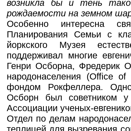
возникла бы и тень тако
рождаемости на земном шар
Особенно интересна св
Планирования Семьи с кла
йоркского Музея естест
поддерживал многие евгени
Генри Осборна, Фредерик О
народонаселения (Office of
фондом Рокфеллера. Одно
Осборн был советником у 
Ассоциации ученых-евгенико
Отдел по делам народонасе
теплицей для вызревания с