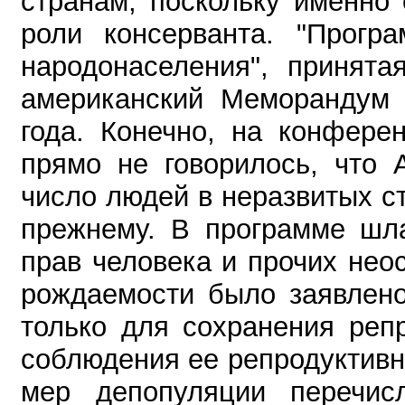
странам, поскольку именно
роли консерванта.
"Прогр
народонаселения", принята
американский Меморандум 
года. Конечно, на конфере
прямо не говорилось, что 
число людей в неразвитых ст
прежнему. В программе шла
прав человека и прочих не
рождаемости было заявлено
только для сохранения реп
соблюдения ее репродуктивны
мер депопуляции перечис