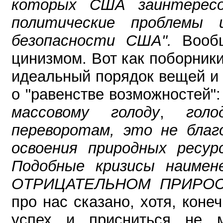
которых США заинтересо
политические проблемы 
безопасности США".
Вооб
цинизмом. Вот как поборник
идеальный порядок вещей и 
о "равенстве возможностей"
массовому голоду
,
гол
переворотам, это не благ
освоения природных ресур
Подобные кризисы наиме
ОТРИЦАТЕЛЬНОМ ПРИРОС
про нас сказано, хотя, коне
успех и присниться не м