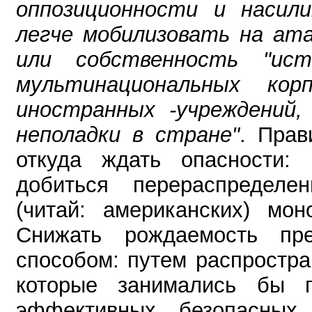
оппозиционности и насил
легче мобилизовать на ат
или собственность "исте
мультинациональных ко
иностранных -учреждений,
неполадки в стране"
. Прав
откуда ждать опасности: 
добиться перераспределе
(читай: американских) мон
Снижать рождаемость пре
способом: путем распростр
которые занимались бы п
эффективных, безопасных,