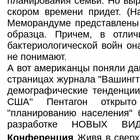
планирования семьи. Но выр
скором времени придет. (
Меморандуме представлены 
образца. Причем, в отлич
бактериологической войн о
не понимают.
А вот американцы поняли да
страницах журнала "Вашингт
демографические тенденции 
США" Пентагон открыт
"планированию населения" 
разработке НОВЫХ В
Конференция
Живя в сверх